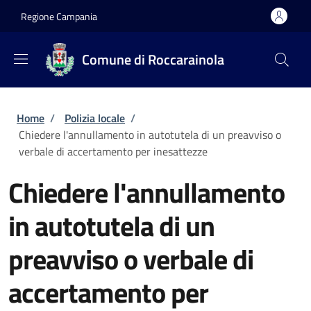
Salta al contenuto principale
Skip to footer content
Regione Campania
Comune di Roccarainola
Briciole di pane
Home
/
Polizia locale
/
Chiedere l'annullamento in autotutela di un preavviso o
verbale di accertamento per inesattezze
Chiedere l'annullamento
in autotutela di un
preavviso o verbale di
accertamento per