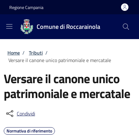
Salta al contenuto principale
Skip to footer content
Regione Campania
Comune di Roccarainola
Briciole di pane
Home
/
Tributi
/
Versare il canone unico patrimoniale e mercatale
Versare il canone unico
patrimoniale e mercatale
Condividi
Normativa di riferimento