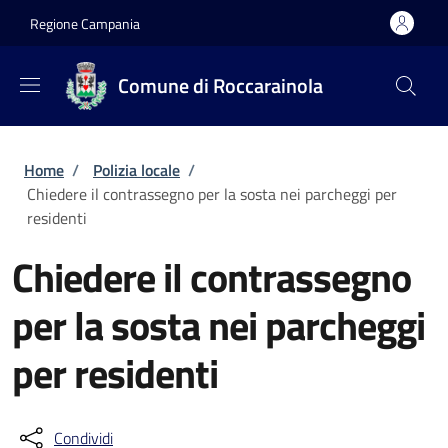
Salta al contenuto principale
Skip to footer content
Regione Campania
Comune di Roccarainola
Briciole di pane
Home
/
Polizia locale
/
Chiedere il contrassegno per la sosta nei parcheggi per
residenti
Chiedere il contrassegno
per la sosta nei parcheggi
per residenti
Condividi