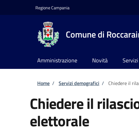
Salta al contenuto principale
Skip to footer content
Regione Campania
Comune di Roccarai
Amministrazione
Novità
Servizi
Briciole di pane
Home
/
Servizi demografici
/
Chiedere il ril
Chiedere il rilasci
elettorale