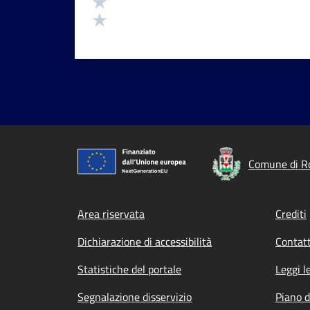
Valuta 2 stelle su 5
Valuta 1 stelle su 5
Comune di Ro
Footer menu
Area riservata
Crediti
Dichiarazione di accessibilità
Contatt
Statistiche del portale
Leggi l
Segnalazione disservizio
Piano d