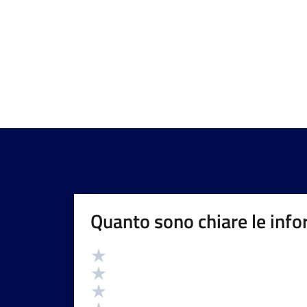
Quanto sono chiare le info
Valutazione
Valuta 5 stelle su 5
Valuta 4 stelle su 5
Valuta 3 stelle su 5