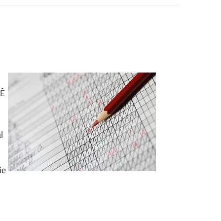
 È
l
ie