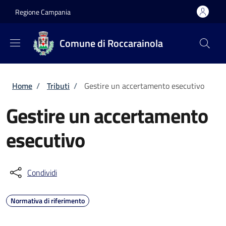
Salta al contenuto principale
Skip to footer content
Regione Campania
Comune di Roccarainola
Briciole di pane
Home
/
Tributi
/
Gestire un accertamento esecutivo
Gestire un accertamento
esecutivo
Condividi
Normativa di riferimento