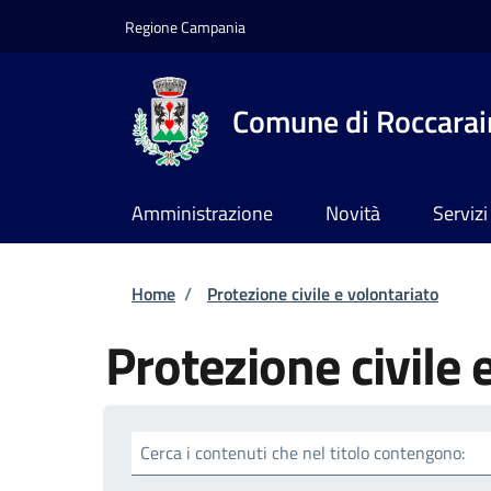
Salta al contenuto principale
Skip to footer content
Regione Campania
Comune di Roccarai
Amministrazione
Novità
Servizi
Briciole di pane
Home
/
Protezione civile e volontariato
Protezione civile 
Cerca i contenuti che nel titolo contengono: