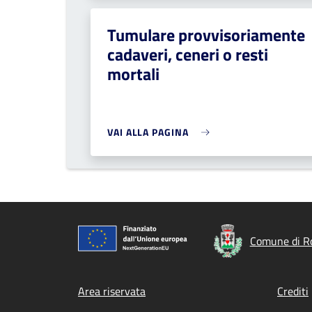
Tumulare provvisoriamente
cadaveri, ceneri o resti
mortali
VAI ALLA PAGINA
Comune di Ro
Footer menu
Area riservata
Crediti