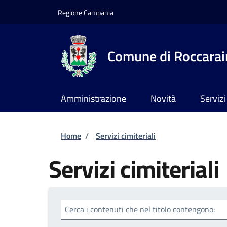
Salta al contenuto principale
Skip to footer content
Regione Campania
Comune di Roccarai
Amministrazione
Novità
Servizi
Briciole di pane
Home
/
Servizi cimiteriali
Servizi cimiteriali
Cerca i contenuti che nel titolo contengono: