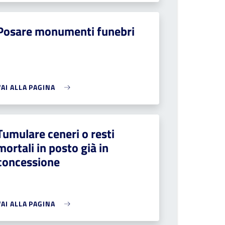
Posare monumenti funebri
VAI ALLA PAGINA
Tumulare ceneri o resti
mortali in posto già in
concessione
VAI ALLA PAGINA