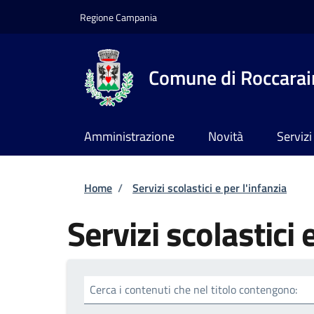
Salta al contenuto principale
Skip to footer content
Regione Campania
Comune di Roccarai
Amministrazione
Novità
Servizi
Briciole di pane
Home
/
Servizi scolastici e per l'infanzia
Servizi scolastici 
Cerca i contenuti che nel titolo contengono: