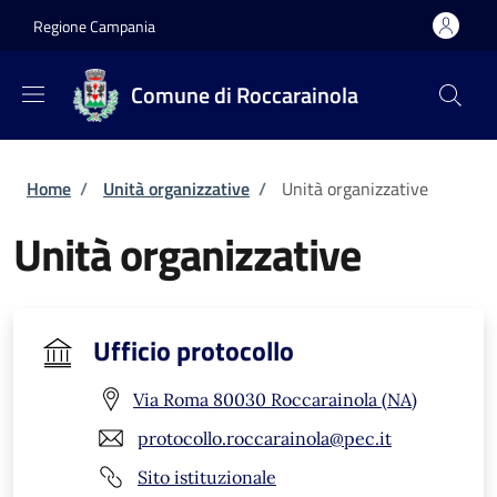
Salta al contenuto principale
Skip to footer content
Regione Campania
Comune di Roccarainola
Briciole di pane
Home
/
Unità organizzative
/
Unità organizzative
Unità organizzative
Ufficio protocollo
Via Roma 80030 Roccarainola (NA)
protocollo.roccarainola@pec.it
Sito istituzionale