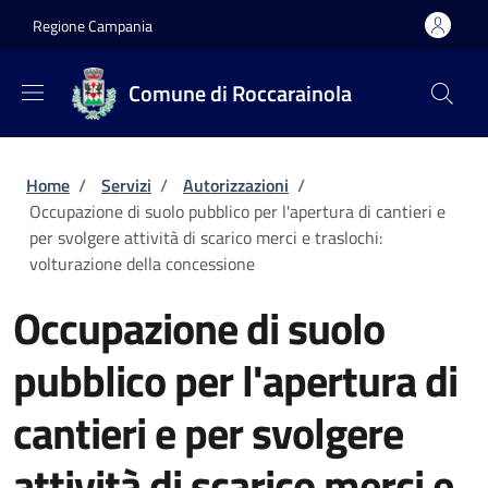
Salta al contenuto principale
Skip to footer content
Regione Campania
Comune di Roccarainola
Briciole di pane
Home
/
Servizi
/
Autorizzazioni
/
Occupazione di suolo pubblico per l'apertura di cantieri e
per svolgere attività di scarico merci e traslochi:
volturazione della concessione
Occupazione di suolo
pubblico per l'apertura di
cantieri e per svolgere
attività di scarico merci e