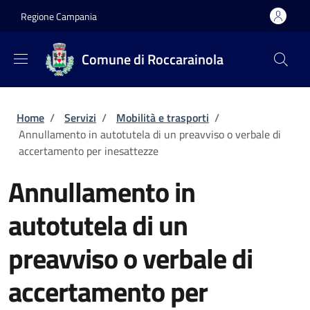
Salta al contenuto principale
Skip to footer content
Regione Campania
Comune di Roccarainola
Briciole di pane
Home
/
Servizi
/
Mobilità e trasporti
/
Annullamento in autotutela di un preavviso o verbale di
accertamento per inesattezze
Annullamento in
autotutela di un
preavviso o verbale di
accertamento per