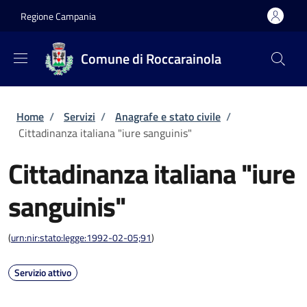
Salta al contenuto principale
Skip to footer content
Regione Campania
Comune di Roccarainola
Briciole di pane
Home
/
Servizi
/
Anagrafe e stato civile
/
Cittadinanza italiana "iure sanguinis"
Cittadinanza italiana "iure
sanguinis"
(
urn:nir:stato:legge:1992-02-05;91
)
Servizio attivo