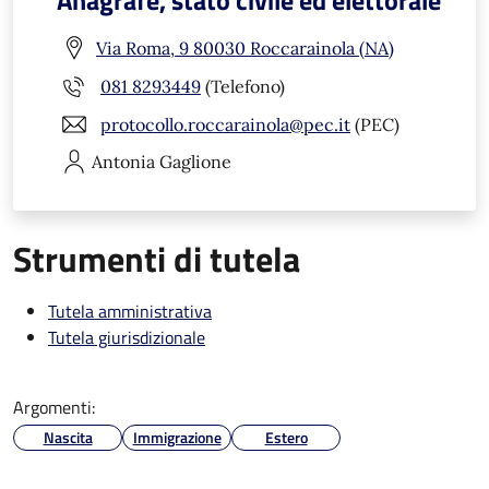
Anagrafe, stato civile ed elettorale
Via Roma, 9 80030 Roccarainola (NA)
081 8293449
(Telefono)
protocollo.roccarainola@pec.it
(PEC)
Antonia
Gaglione
Strumenti di tutela
Tutela amministrativa
Tutela giurisdizionale
Argomenti:
Nascita
Immigrazione
Estero