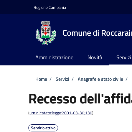
Salta al contenuto principale
Skip to footer content
Regione Campania
Comune di Roccarai
Amministrazione
Novità
Servizi
Briciole di pane
Home
/
Servizi
/
Anagrafe e stato civile
/
Recesso dell'affi
(
urn:nir:stato:legge:2001-03-30;130
)
Servizio attivo