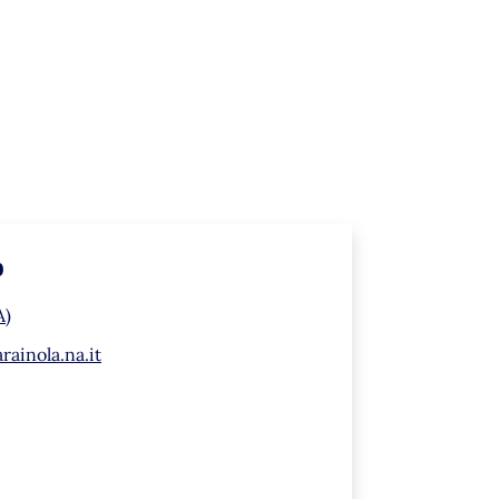
o
A)
ainola.na.it