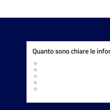
Quanto sono chiare le info
Valutazione
Valuta 5 stelle su 5
Valuta 4 stelle su 5
Valuta 3 stelle su 5
Valuta 2 stelle su 5
Valuta 1 stelle su 5