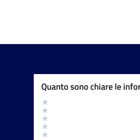
Quanto sono chiare le info
Valutazione
Valuta 5 stelle su 5
Valuta 4 stelle su 5
Valuta 3 stelle su 5
Valuta 2 stelle su 5
Valuta 1 stelle su 5