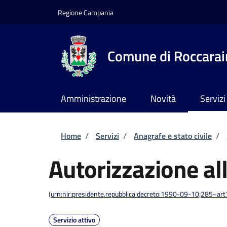
Salta al contenuto principale
Skip to footer content
Regione Campania
Comune di Roccarai
Amministrazione
Novità
Servizi
Briciole di pane
Home
/
Servizi
/
Anagrafe e stato civile
/
Autorizzazione al
(
urn:nir:presidente.repubblica:decreto:1990-09-10;285~ar
Servizio attivo