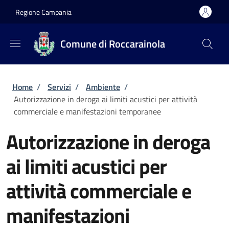
Salta al contenuto principale
Skip to footer content
Regione Campania
Comune di Roccarainola
Briciole di pane
Home
/
Servizi
/
Ambiente
/
Autorizzazione in deroga ai limiti acustici per attività
commerciale e manifestazioni temporanee
Autorizzazione in deroga
ai limiti acustici per
attività commerciale e
manifestazioni