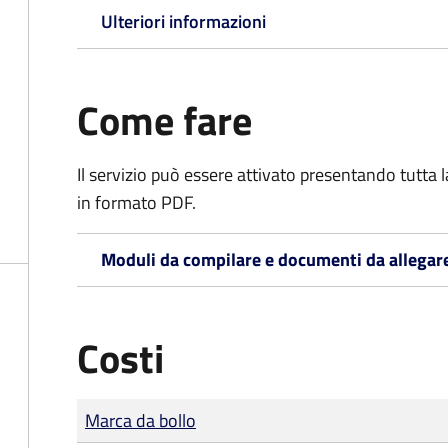
Ulteriori informazioni
Come fare
Il servizio può essere attivato presentando tutta
in formato PDF.
Moduli da compilare e documenti da allegar
Costi
Tipo di pagamento
Importo
Marca da bollo