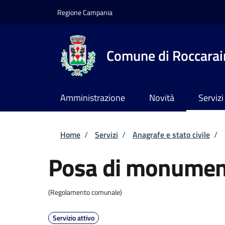
Salta al contenuto principale
Skip to footer content
Regione Campania
Comune di Roccarai
Amministrazione
Novità
Servizi
Briciole di pane
Home
/
Servizi
/
Anagrafe e stato civile
/
Posa di monument
(Regolamento comunale)
Servizio attivo