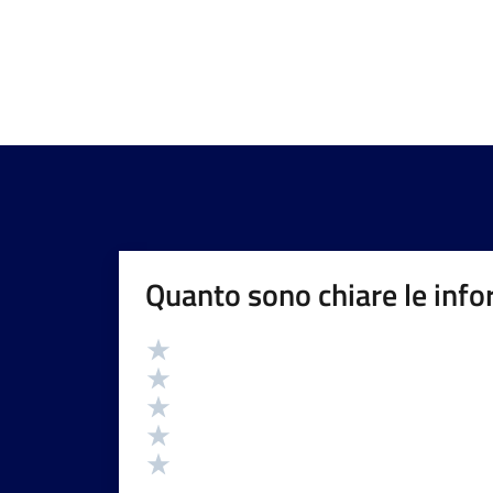
Quanto sono chiare le info
Valutazione
Valuta 5 stelle su 5
Valuta 4 stelle su 5
Valuta 3 stelle su 5
Valuta 2 stelle su 5
Valuta 1 stelle su 5