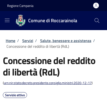
Salta al contenuto principale
Skip to footer content
Regione Campania
Comune di Roccarainola
Briciole di pane
Home
/
Servizi
/
Salute, benessere e assistenza
/
Concessione del reddito di libertà (RdL)
Concessione del reddito
di libertà (RdL)
(
urn:nir:stato:decreto.presidente.consiglio.ministri:2020-12-17
)
Servizio attivo