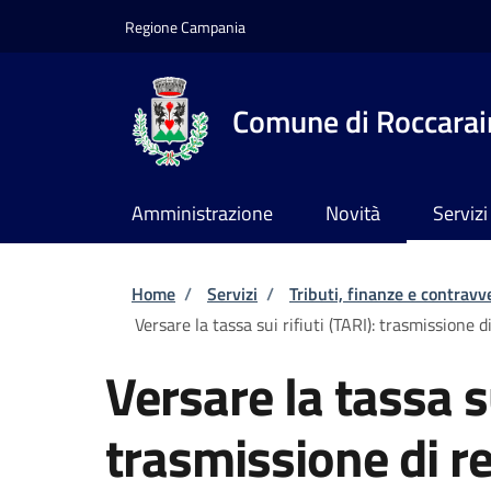
Salta al contenuto principale
Skip to footer content
Regione Campania
Comune di Roccarai
Amministrazione
Novità
Servizi
Briciole di pane
Home
/
Servizi
/
Tributi, finanze e contravv
Versare la tassa sui rifiuti (TARI): trasmissione d
Versare la tassa su
trasmissione di re