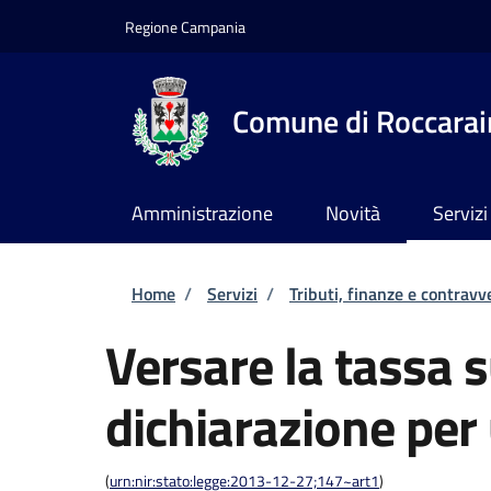
Salta al contenuto principale
Skip to footer content
Regione Campania
Comune di Roccarai
Amministrazione
Novità
Servizi
Briciole di pane
Home
/
Servizi
/
Tributi, finanze e contravv
Versare la tassa su
dichiarazione per
(
urn:nir:stato:legge:2013-12-27;147~art1
)