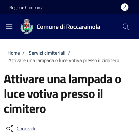
Salta al contenuto principale
Skip to footer content
Regione Campania
Comune di Roccarainola
Briciole di pane
Home
/
Servizi cimiteriali
/
Attivare una lampada o luce votiva presso il cimitero
Attivare una lampada o
luce votiva presso il
cimitero
Condividi